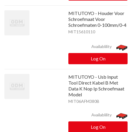
MITUTOYO - Houder Voor
Schroefmaat Voor
Schroefmaten 0-100mm/0-4
MIT15610110
Availablility
Log On
MITUTOYO - Usb Input
Tool Direct Kabel B Met
Data K Nop Ip Schroefmaat
Model
MIT06AFM380B
Availablility
Log On