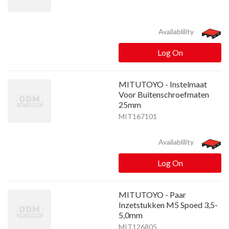
Availablility
Log On
MITUTOYO - Instelmaat
Voor Buitenschroefmaten
25mm
MIT167101
Availablility
Log On
MITUTOYO - Paar
Inzetstukken M5 Spoed 3,5-
5,0mm
MIT126805