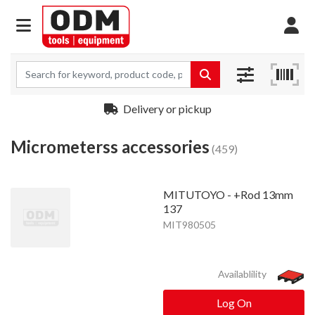
Delivery or pickup
Micrometerss accessories
(459)
MITUTOYO - +Rod 13mm
137
MIT980505
Availablility
Log On