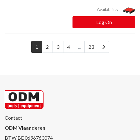
Availablility
Log On
1
2
3
4
...
23
Contact
ODM Vlaanderen
BTW BE 0696763074