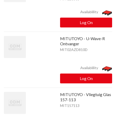
Availablility
Log On
MITUTOYO - U-Wave-R
Ontvanger
MIT02AZD810D
Availablility
Log On
MITUTOYO - Vliegtuig Glas
157-113
MIT157113