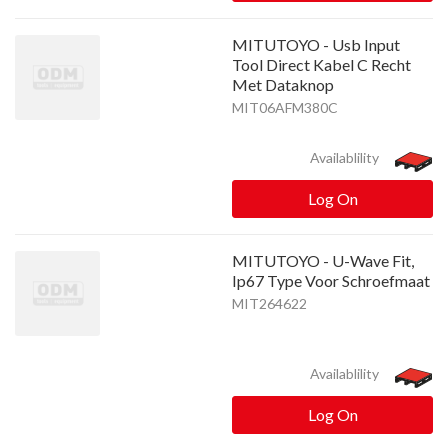
MITUTOYO - Usb Input
Tool Direct Kabel C Recht
Met Dataknop
MIT06AFM380C
Availablility
Log On
MITUTOYO - U-Wave Fit,
Ip67 Type Voor Schroefmaat
MIT264622
Availablility
Log On