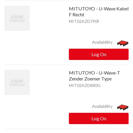
MITUTOYO - U-Wave Kabel
F Recht
MIT02AZD790F
Availablility
Log On
MITUTOYO - U-Wave-T
Zender Zoemer Type
MIT02AZD880G
Availablility
Log On