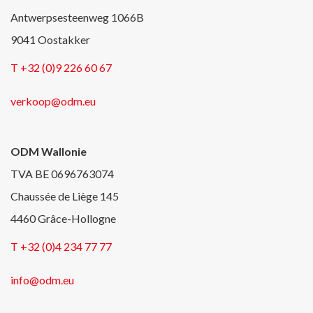
Antwerpsesteenweg 1066B
9041 Oostakker
T +32 (0)9 226 60 67
verkoop@odm.eu
ODM Wallonie
TVA BE 0696763074
Chaussée de Liège 145
4460 Grâce-Hollogne
T +32 (0)4 234 77 77
info@odm.eu