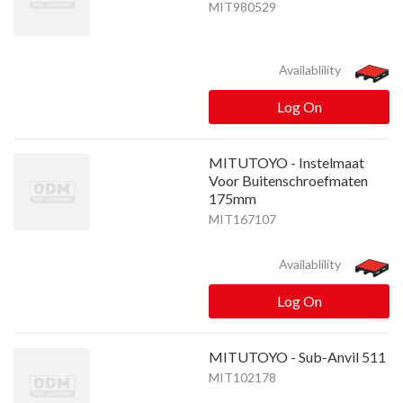
MIT980529
Availablility
Log On
MITUTOYO - Instelmaat
Voor Buitenschroefmaten
175mm
MIT167107
Availablility
Log On
MITUTOYO - Sub-Anvil 511
MIT102178