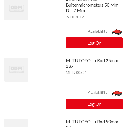
Buitenmicrometers 50 Mm,
D = 7 Mm
26012012
Availablility
Log On
MITUTOYO - +Rod 25mm
137
MIT980521
Availablility
Log On
MITUTOYO - +Rod 50mm