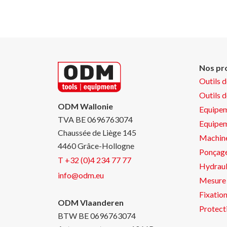
Nos pr
Outils 
Outils 
ODM Wallonie
Equipem
TVA BE 0696763074
Equipe
Chaussée de Liège 145
Machin
4460 Grâce-Hollogne
Ponçage
T +32 (0)4 234 77 77
Hydraul
info@odm.eu
Mesure 
Fixatio
ODM Vlaanderen
Protect
BTW BE 0696763074