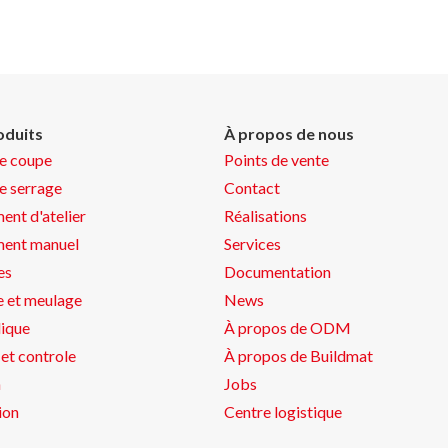
oduits
À propos de nous
de coupe
Points de vente
de serrage
Contact
ent d'atelier
Réalisations
ment manuel
Services
es
Documentation
 et meulage
News
ique
À propos de ODM
et controle
À propos de Buildmat
n
Jobs
ion
Centre logistique