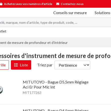
Achetez avec vos numéros d'article
Contactez-nous
Conseils sur mesure
Solutions
utlet
ent de mesure de profondeur et d’intérieur
ssoires d'instrument de mesure de profon
ille
Liste
Triez par
MITUTOYO - Bague D5,5mm Réglage
Aci Er Pour Mic Int
MIT177263
MITUTOYO - Bague D4,5mm Réglage