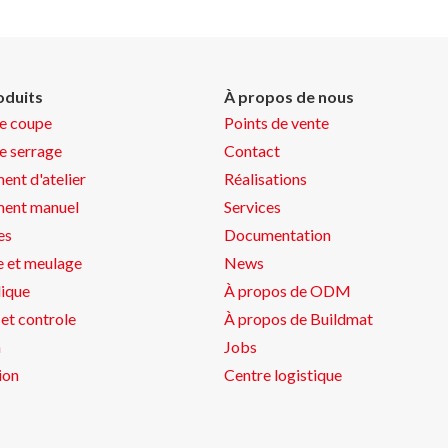
oduits
À propos de nous
de coupe
Points de vente
de serrage
Contact
ent d'atelier
Réalisations
ment manuel
Services
es
Documentation
 et meulage
News
ique
À propos de ODM
et controle
À propos de Buildmat
n
Jobs
ion
Centre logistique