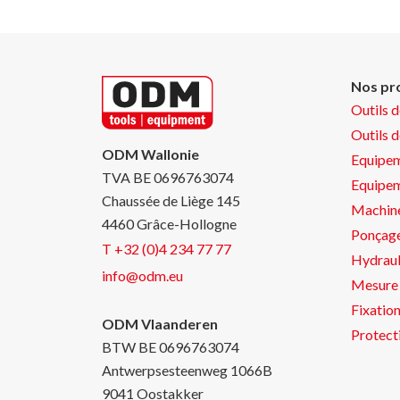
Nos pr
Outils 
Outils 
ODM Wallonie
Equipem
TVA BE 0696763074
Equipe
Chaussée de Liège 145
Machin
4460 Grâce-Hollogne
Ponçage
T +32 (0)4 234 77 77
Hydraul
info@odm.eu
Mesure 
Fixatio
ODM Vlaanderen
Protect
BTW BE 0696763074
Antwerpsesteenweg 1066B
9041 Oostakker