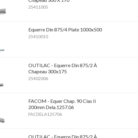
25411005
Equerre Din 875/4 Plate 1000x500
25410010
OUTILAC - Equerre Din 875/2 À
Chapeau 300x175
25402006
FACOM - Equer Chap. 90 Clas Ii
200mm Dela.1257.06
FACDELA125706
OUTILAC - Equerre Din 875/2 À