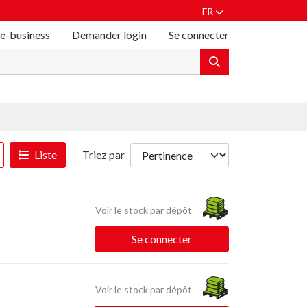
FR
 e-business
Demander login
Se connecter
Liste
Triez par
Voir le stock par dépôt
Se connecter
Voir le stock par dépôt