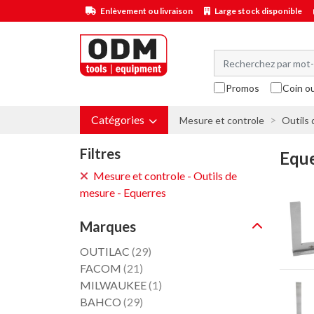
Enlèvement ou livraison
Large stock disponible
Promos
Coin o
Catégories
Mesure et controle
Outils
Filtres
Equ
Mesure et controle - Outils de
mesure - Equerres
Marques
OUTILAC
(29)
FACOM
(21)
MILWAUKEE
(1)
BAHCO
(29)