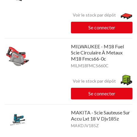
Voir le stock par dépôt
Se connecter
MILWAUKEE - M18 Fuel
Scie Circulaire À Metaux
M18 Fmcs66-0c
MILM18FMCS660C
Voir le stock par dépôt
Se connecter
MAKITA - Scie Sauteuse Sur
Accu Lxt 18 V Djv185z
MAKDJV185Z