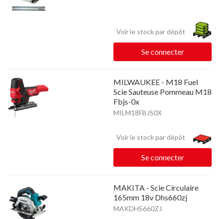
Voir le stock par dépôt
Se connecter
MILWAUKEE - M18 Fuel
Scie Sauteuse Pommeau M18
Fbjs-0x
MILM18FBJS0X
Voir le stock par dépôt
Se connecter
MAKITA - Scie Circulaire
165mm 18v Dhs660zj
MAKDHS660ZJ