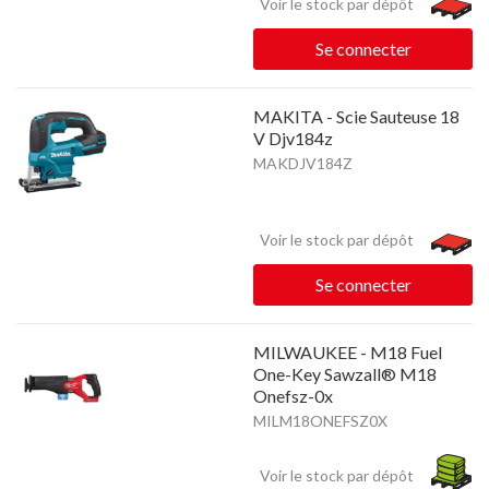
Voir le stock par dépôt
Se connecter
MAKITA - Scie Sauteuse 18
V Djv184z
MAKDJV184Z
Voir le stock par dépôt
Se connecter
MILWAUKEE - M18 Fuel
One-Key Sawzall® M18
Onefsz-0x
MILM18ONEFSZ0X
Voir le stock par dépôt