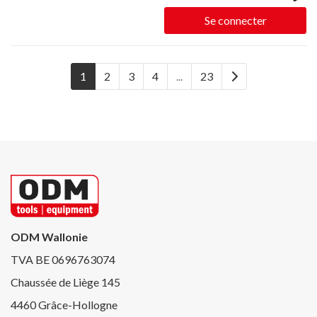
Se connecter
1
2
3
4
...
23
ODM Wallonie
TVA BE 0696763074
Chaussée de Liège 145
4460 Grâce-Hollogne