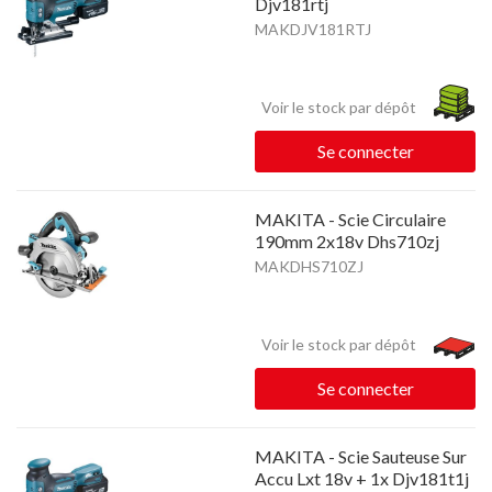
Djv181rtj
MAKDJV181RTJ
Voir le stock par dépôt
Se connecter
MAKITA - Scie Circulaire
190mm 2x18v Dhs710zj
MAKDHS710ZJ
Voir le stock par dépôt
Se connecter
MAKITA - Scie Sauteuse Sur
Accu Lxt 18v + 1x Djv181t1j