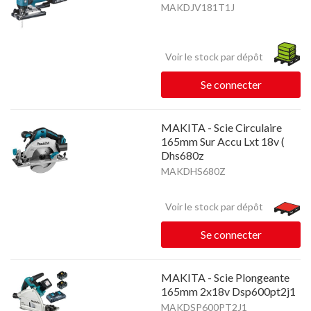
MAKDJV181T1J
Voir le stock par dépôt
Se connecter
MAKITA - Scie Circulaire
165mm Sur Accu Lxt 18v (
Dhs680z
MAKDHS680Z
Voir le stock par dépôt
Se connecter
MAKITA - Scie Plongeante
165mm 2x18v Dsp600pt2j1
MAKDSP600PT2J1