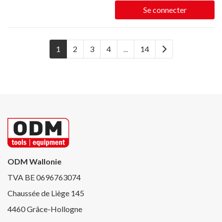
Se connecter
1
2
3
4
...
14
ODM Wallonie
TVA BE 0696763074
Chaussée de Liège 145
4460 Grâce-Hollogne