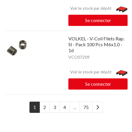
Voir le stock par dépôt
Se connecter
VOLKEL - V-Coil Filets Rap.
Sl - Pack 100 Pcs M6x1.0 -
1d
VCO07209
Voir le stock par dépôt
Se connecter
1
2
3
4
...
75