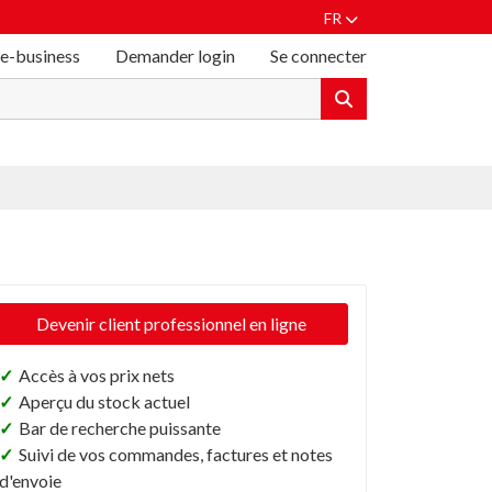
FR
 e-business
Demander login
Se connecter
Devenir client professionnel en ligne
✓
Accès à vos prix nets
✓
Aperçu du stock actuel
✓
Bar de recherche puissante
✓
Suivi de vos commandes, factures et notes
d'envoie