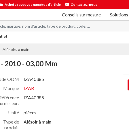
Achetez avec vos numéros d'article
Contactez-nous
Conseils sur mesure
Solutions
utlet
Alésoirs à main
 - 2010 - 03,00 Mm
ode ODM
IZA40385
Marque
IZAR
Référence
IZA40385
urnisseur:
Unité
pièces
Type de
Alésoir à main
produit