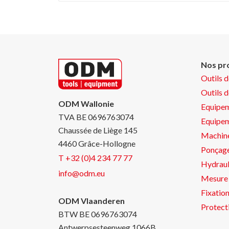
Nos pr
Outils 
Outils 
ODM Wallonie
Equipem
TVA BE 0696763074
Equipe
Chaussée de Liège 145
Machin
4460 Grâce-Hollogne
Ponçage
T +32 (0)4 234 77 77
Hydraul
info@odm.eu
Mesure 
Fixatio
ODM Vlaanderen
Protect
BTW BE 0696763074
Antwerpsesteenweg 1066B