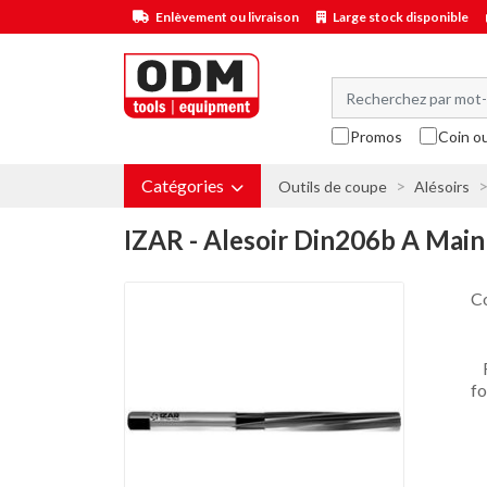
Enlèvement ou livraison
Large stock disponible
Promos
Coin o
Catégories
Outils de coupe
Alésoirs
IZAR - Alesoir Din206b A Main
C
fo