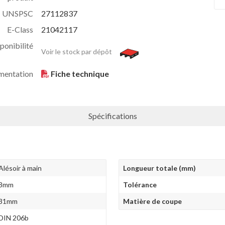
UNSPSC
27112837
E-Class
21042117
ponibilité
Voir le stock par dépôt
mentation
Fiche technique
Spécifications
Alésoir à main
Longueur totale (mm)
3mm
Tolérance
31mm
Matière de coupe
DIN 206b