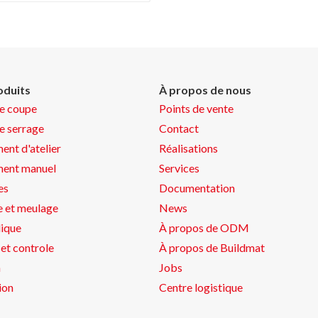
oduits
À propos de nous
de coupe
Points de vente
de serrage
Contact
ent d'atelier
Réalisations
ment manuel
Services
es
Documentation
 et meulage
News
ique
À propos de ODM
et controle
À propos de Buildmat
n
Jobs
ion
Centre logistique