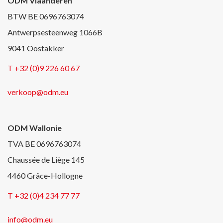
ODM Vlaanderen
BTW BE 0696763074
Antwerpsesteenweg 1066B
9041 Oostakker
T +32 (0)9 226 60 67
verkoop@odm.eu
ODM Wallonie
TVA BE 0696763074
Chaussée de Liège 145
4460 Grâce-Hollogne
T +32 (0)4 234 77 77
info@odm.eu