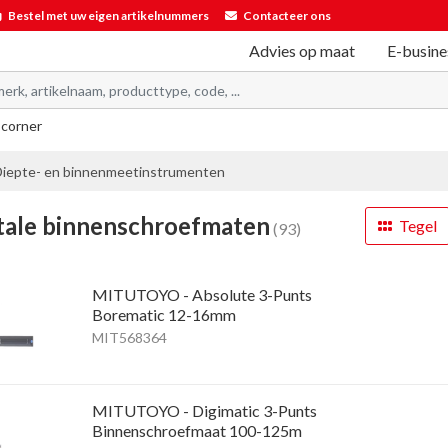
Bestel met uw eigen artikelnummers
Contacteer ons
Advies op maat
E-busine
 corner
Diepte- en binnenmeetinstrumenten
tale binnenschroefmaten
Tegel
(93)
MITUTOYO - Absolute 3-Punts
Borematic 12-16mm
MIT568364
MITUTOYO - Digimatic 3-Punts
Binnenschroefmaat 100-125m