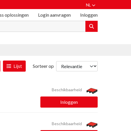
NL
ss oplossingen
Login aanvragen
Inloggen
Lijst
Sorteer op
Beschikbaarheid
Inloggen
Beschikbaarheid