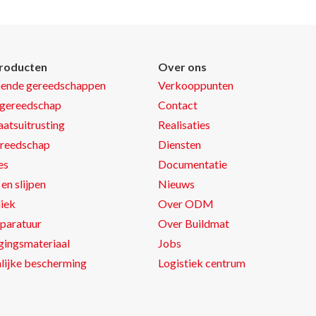
roducten
Over ons
nende gereedschappen
Verkooppunten
gereedschap
Contact
atsuitrusting
Realisaties
reedschap
Diensten
es
Documentatie
en slijpen
Nieuws
iek
Over ODM
paratuur
Over Buildmat
gingsmateriaal
Jobs
lijke bescherming
Logistiek centrum