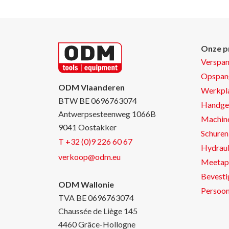
Onze p
Verspa
Opspan
ODM Vlaanderen
Werkpla
BTW BE 0696763074
Handge
Antwerpsesteenweg 1066B
Machin
9041 Oostakker
Schuren 
T +32 (0)9 226 60 67
Hydraul
verkoop@odm.eu
Meetap
Bevesti
ODM Wallonie
Persoon
TVA BE 0696763074
Chaussée de Liège 145
4460 Grâce-Hollogne