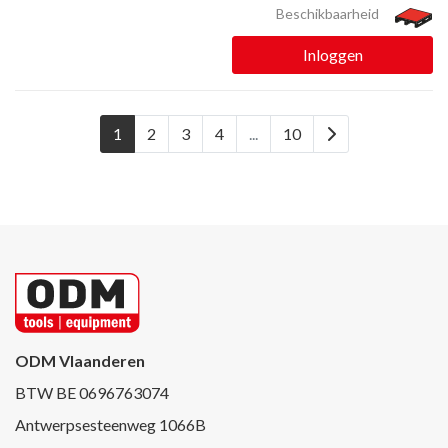
Beschikbaarheid
Inloggen
1
2
3
4
...
10
ODM Vlaanderen
BTW BE 0696763074
Antwerpsesteenweg 1066B