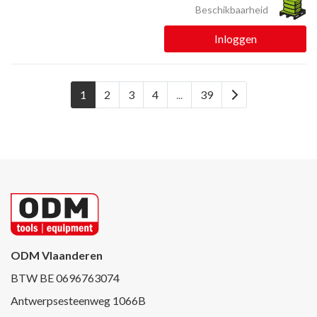
Beschikbaarheid
Inloggen
1
2
3
4
...
39
ODM Vlaanderen
BTW BE 0696763074
Antwerpsesteenweg 1066B