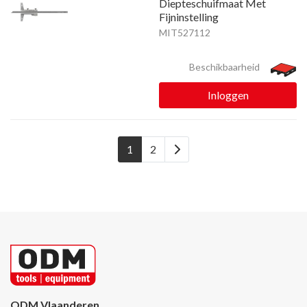
Diepteschuifmaat Met
Fijninstelling
MIT527112
Beschikbaarheid
Inloggen
1
2
ODM Vlaanderen