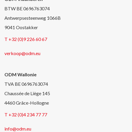
BTW BE 0696763074
Antwerpsesteenweg 1066B
9041 Oostakker
T +32 (0)9 226 60 67
verkoop@odm.eu
ODM Wallonie
TVA BE 0696763074
Chaussée de Liège 145
4460 Grâce-Hollogne
T +32 (0)4 234 77 77
info@odm.eu