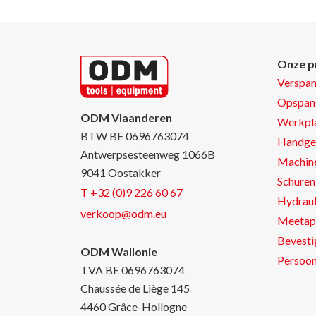
Onze p
Verspa
Opspan
ODM Vlaanderen
Werkpla
BTW BE 0696763074
Handge
Antwerpsesteenweg 1066B
Machin
9041 Oostakker
Schuren 
T +32 (0)9 226 60 67
Hydraul
verkoop@odm.eu
Meetap
Bevesti
ODM Wallonie
Persoon
TVA BE 0696763074
Chaussée de Liège 145
4460 Grâce-Hollogne