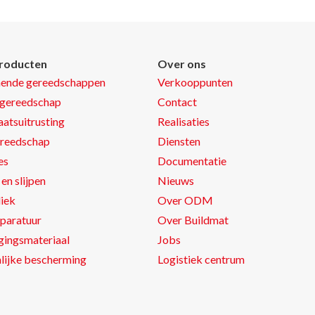
roducten
Over ons
nende gereedschappen
Verkooppunten
gereedschap
Contact
atsuitrusting
Realisaties
reedschap
Diensten
es
Documentatie
en slijpen
Nieuws
iek
Over ODM
paratuur
Over Buildmat
gingsmateriaal
Jobs
lijke bescherming
Logistiek centrum