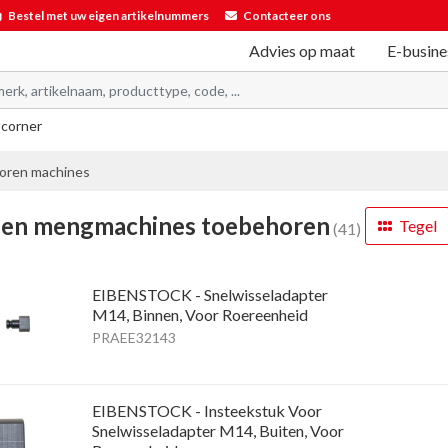
Bestel met uw eigen artikelnummers
Contacteer ons
Advies op maat
E-busine
 corner
oren machines
- en mengmachines toebehoren
Tegel
(41)
EIBENSTOCK - Snelwisseladapter
M14, Binnen, Voor Roereenheid
PRAEE32143
EIBENSTOCK - Insteekstuk Voor
Snelwisseladapter M14, Buiten, Voor