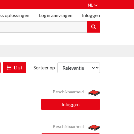
NL
ss oplossingen
Login aanvragen
Inloggen
Lijst
Sorteer op
Beschikbaarheid
Inloggen
Beschikbaarheid