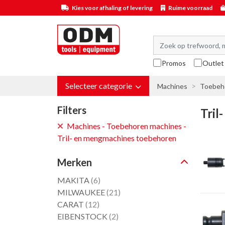
Kies voor afhaling of levering
Ruime voorraad
Promos
Outlet
Selecteer categorie
Machines
Toebeh
Filters
Tril
Machines - Toebehoren machines -
Tril- en mengmachines toebehoren
Merken
MAKITA
(6)
MILWAUKEE
(21)
CARAT
(12)
EIBENSTOCK
(2)