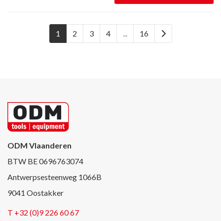
1
2
3
4
...
16
ODM Vlaanderen
BTW BE 0696763074
Antwerpsesteenweg 1066B
9041 Oostakker
T +32 (0)9 226 60 67