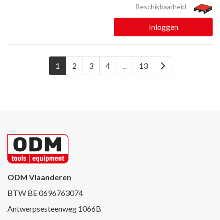
Beschikbaarheid
Inloggen
1
2
3
4
...
13
ODM Vlaanderen
BTW BE 0696763074
Antwerpsesteenweg 1066B