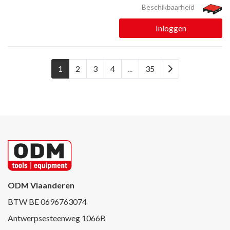
Beschikbaarheid
Inloggen
1
2
3
4
...
35
ODM Vlaanderen
BTW BE 0696763074
Antwerpsesteenweg 1066B