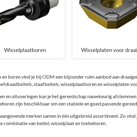
Wisselplaatboren
Wisselplaten voor draa
en en boren vind je bij ODM een bijzonder ruim aanbod aan draaig
oefdraadbeitels, staafbeitels, wisselplaatboren en wisselplaten 
en en uitvoeringen kun je het gereedschap nauwkeurig afstemmen 
ehoren zijn beschikbaar om een stabiele en goed passende geree
angevende merken samen in één uitgebreid assortiment. Zo vind j
te combinatie van beitel, wisselplaat en toebehoren.