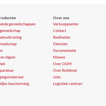
roducten
Over ons
nende gereedschappen
Verkooppunten
gereedschap
Contact
atsuitrusting
Realisaties
reedschap
Diensten
es
Documentatie
en slijpen
Nieuws
iek
Over ODM
paratuur
Over Buildmat
gingsmateriaal
Jobs
lijke bescherming
Logistiek centrum