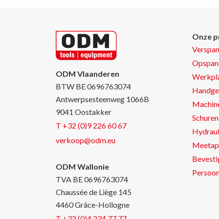
Onze p
Verspa
Opspan
ODM Vlaanderen
Werkpla
BTW BE 0696763074
Handge
Antwerpsesteenweg 1066B
Machin
9041 Oostakker
Schuren 
T +32 (0)9 226 60 67
Hydraul
verkoop@odm.eu
Meetap
Bevesti
ODM Wallonie
Persoon
TVA BE 0696763074
Chaussée de Liège 145
4460 Grâce-Hollogne
T +32 (0)4 234 77 77