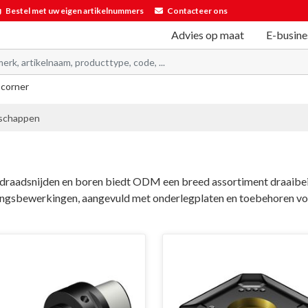
Bestel met uw eigen artikelnummers
Contacteer ons
Advies op maat
E-busine
 corner
schappen
 draadsnijden en boren biedt ODM een breed assortiment draaibei
ningsbewerkingen, aangevuld met onderlegplaten en toebehoren v