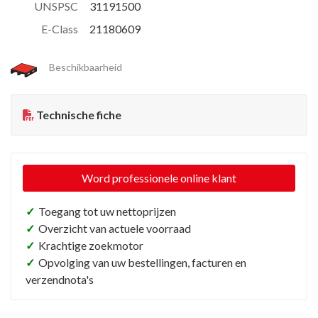
UNSPSC
31191500
E-Class
21180609
Beschikbaarheid
Technische fiche
Word professionele online klant
✓
Toegang tot uw nettoprijzen
✓
Overzicht van actuele voorraad
✓
Krachtige zoekmotor
✓
Opvolging van uw bestellingen, facturen en
verzendnota's