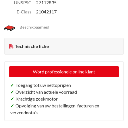
UNSPSC
27112835
E-Class
21042117
Beschikbaarheid
Technische fiche
Word professionele online klant
✓
Toegang tot uw nettoprijzen
✓
Overzicht van actuele voorraad
✓
Krachtige zoekmotor
✓
Opvolging van uw bestellingen, facturen en
verzendnota's