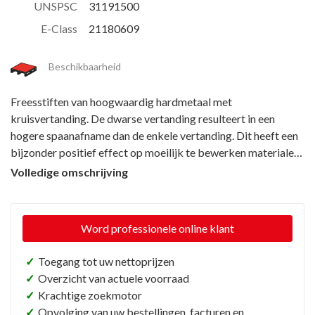
UNSPSC
31191500
E-Class
21180609
Beschikbaarheid
Freesstiften van hoogwaardig hardmetaal met
kruisvertanding. De dwarse vertanding resulteert in een
hogere spaanafname dan de enkele vertanding. Dit heeft een
bijzonder positief effect op moeilijk te bewerken materialen.
Toepassingen: Voor hooggelegeerd, roestbestendig,
Volledige omschrijving
zuurbestendig en hittebestendig staal, gietijzer en
kunststoffen. Voor ontbramen, kanten breken, fretteren,
lasnaadbewerking en oppervlaktebewerking.
Word professionele online klant
✓
Toegang tot uw nettoprijzen
✓
Overzicht van actuele voorraad
✓
Krachtige zoekmotor
✓
Opvolging van uw bestellingen, facturen en