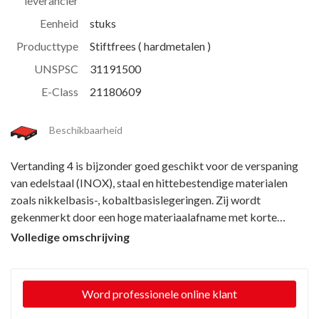
leverancier
Eenheid
stuks
Producttype
Stiftfrees ( hardmetalen )
UNSPSC
31191500
E-Class
21180609
Beschikbaarheid
Vertanding 4 is bijzonder goed geschikt voor de verspaning
van edelstaal (INOX), staal en hittebestendige materialen
zoals nikkelbasis-, kobaltbasislegeringen. Zij wordt
gekenmerkt door een hoge materiaalafname met korte
spanen en geeft goede oppervlakken. Hardmetalen
Volledige omschrijving
stiftfrezen voor universeel gebruik zijn geschikt voor de fijne
en grove verspaning op de belangrijkste industrieel gebruikte
materialen. Zij bieden een goed verspanend vermogen en
Word professionele online klant
kunnen op vele materialen gebruikt worden. Kogelvormige