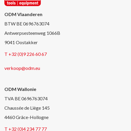
ODM Vlaanderen
BTW BE 0696763074
Antwerpsesteenweg 1066B
9041 Oostakker
T +32 (0)9 226 60 67
verkoop@odm.eu
ODM Wallonie
TVA BE 0696763074
Chaussée de Liège 145
4460 Grâce-Hollogne
T +32 (0)4 234 77 77