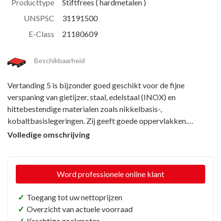
Producttype
Stiftfrees ( hardmetalen )
UNSPSC
31191500
E-Class
21180609
Beschikbaarheid
Vertanding 5 is bijzonder goed geschikt voor de fijne
verspaning van gietijzer, staal, edelstaal (INOX) en
hittebestendige materialen zoals nikkelbasis-,
kobaltbasislegeringen. Zij geeft goede oppervlakken.
Hardmetalen stiftfrezen voor universeel gebruik zijn
Volledige omschrijving
geschikt voor de fijne en grove verspaning op de
belangrijkste industrieel gebruikte materialen. Zij bieden een
goed verspanend vermogen en kunnen op vele materialen
Word professionele online klant
gebruikt worden. Spitsboogvormige stiftfrees volgens DIN
8032 met vertanding volgens DIN 8033, spitse top afgevlakt.
✓
Toegang tot uw nettoprijzen
✓
Overzicht van actuele voorraad
✓
Krachtige zoekmotor