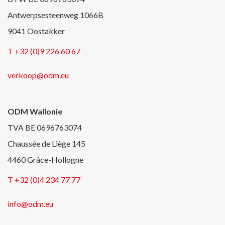
Antwerpsesteenweg 1066B
9041 Oostakker
T +32 (0)9 226 60 67
verkoop@odm.eu
ODM Wallonie
TVA BE 0696763074
Chaussée de Liège 145
4460 Grâce-Hollogne
T +32 (0)4 234 77 77
info@odm.eu