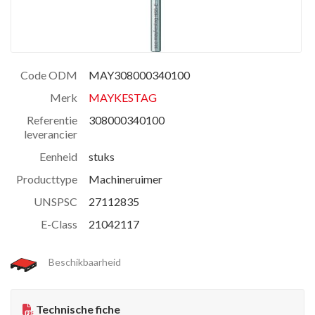
Code ODM
MAY308000340100
Merk
MAYKESTAG
Referentie
308000340100
leverancier
Eenheid
stuks
Producttype
Machineruimer
UNSPSC
27112835
E-Class
21042117
Beschikbaarheid
Technische fiche