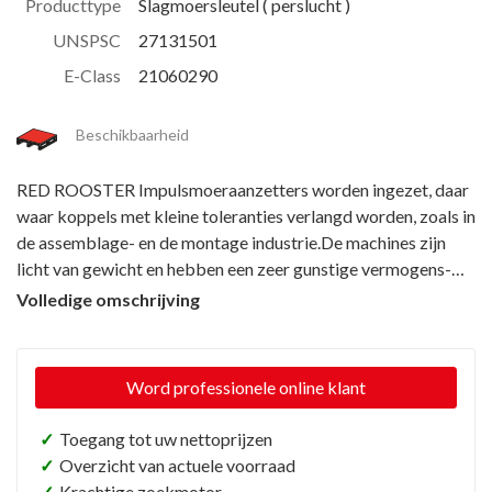
Producttype
Slagmoersleutel ( perslucht )
UNSPSC
27131501
E-Class
21060290
Beschikbaarheid
RED ROOSTER Impulsmoeraanzetters worden ingezet, daar
waar koppels met kleine toleranties verlangd worden, zoals in
de assemblage- en de montage industrie.De machines zijn
licht van gewicht en hebben een zeer gunstige vermogens-
gewichtsverhouding . Impulsmoeraanzetters geven geen
Volledige omschrijving
terugslag. Onderzoek van montageprocessen in de
automobielindustrie heeft aangetoond dat het maken van
schroefverbindingen 10% van de totale montagetijd
Word professionele online klant
gebruikt. Sneller gereedschap kan de montagetijden
aanmerkelijk verkorten. Zeer geschikt voor de productie van
✓
Toegang tot uw nettoprijzen
agrarische machines, de productie van pompen, motoren,
✓
Overzicht van actuele voorraad
fietsen en andere seriematige productielijnen. Voorzien van
✓
Krachtige zoekmotor