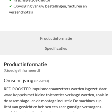
twee kamer luchtmotor. Koppel instelbaar in het impuls
✓
Opvolging van uw bestellingen, facturen en
mechanisme. Kenmerken: • Lichtgewicht • Geen
verzendnota's
reactiekrachten • Lage geluids- en vibratieniveau’s •
Krachtig en snel • Goede herhaal nauwkeurigheid van het
ingestelde koppel • Recht model
Productinformatie
Specificaties
Productinformatie
(Goed geïnformeerd)
Omschrijving
(In detail)
RED ROOSTER Impulsmoeraanzetters worden ingezet, daar
waar koppels met kleine toleranties verlangd worden, zoals in
de assemblage- en de montage industrie.De machines zijn
licht van gewicht en hebben een zeer gunstige vermogens-