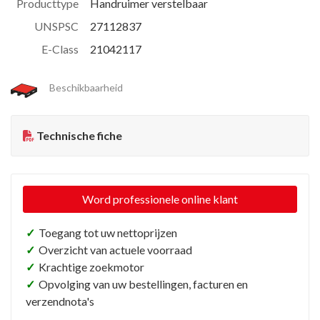
Producttype
Handruimer verstelbaar
UNSPSC
27112837
E-Class
21042117
Beschikbaarheid
Technische fiche
Word professionele online klant
✓
Toegang tot uw nettoprijzen
✓
Overzicht van actuele voorraad
✓
Krachtige zoekmotor
✓
Opvolging van uw bestellingen, facturen en
verzendnota's