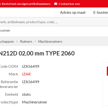
Bestel met uw eigen artikelnummers
Contacteer ons
Advies op maat
E-busine
 corner
schappen
Ruimers
Machineruimers
IN212D 02,00 mm TYPE 2060
Code ODM
IZA56499
Merk
IZAR
Referentie
IZA56499
leverancier
Eenheid
stuks
roducttype
Machineruimer