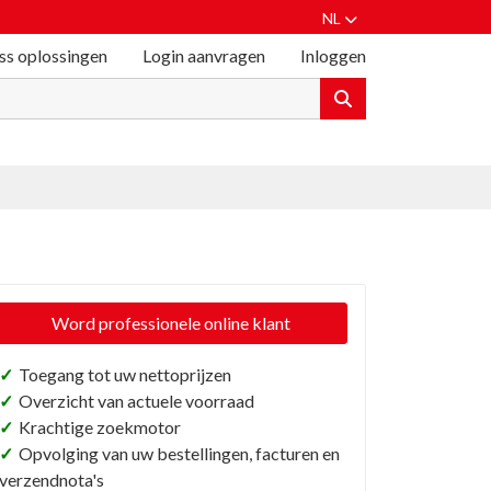
NL
ss oplossingen
Login aanvragen
Inloggen
Word professionele online klant
✓
Toegang tot uw nettoprijzen
✓
Overzicht van actuele voorraad
✓
Krachtige zoekmotor
✓
Opvolging van uw bestellingen, facturen en
verzendnota's