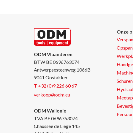
Onze p
Verspa
Opspan
ODM Vlaanderen
Werkpla
BTW BE 0696763074
Handge
Antwerpsesteenweg 1066B
Machin
9041 Oostakker
Schuren 
T +32 (0)9 226 60 67
Hydraul
verkoop@odm.eu
Meetap
Bevesti
ODM Wallonie
Persoon
TVA BE 0696763074
Chaussée de Liège 145