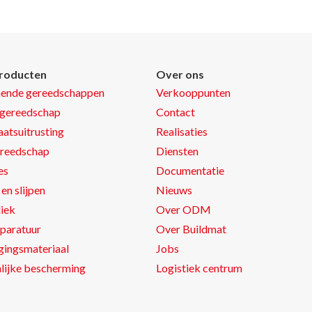
roducten
Over ons
nende gereedschappen
Verkooppunten
gereedschap
Contact
atsuitrusting
Realisaties
reedschap
Diensten
es
Documentatie
en slijpen
Nieuws
iek
Over ODM
paratuur
Over Buildmat
gingsmateriaal
Jobs
lijke bescherming
Logistiek centrum