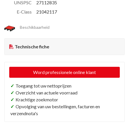
UNSPSC
27112835
E-Class
21042117
Beschikbaarheid
Technische fiche
Word professionele online klant
✓
Toegang tot uw nettoprijzen
✓
Overzicht van actuele voorraad
✓
Krachtige zoekmotor
✓
Opvolging van uw bestellingen, facturen en
verzendnota's