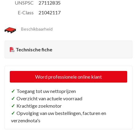
UNSPSC
27112835
E-Class
21042117
Beschikbaarheid
Technische fiche
Word professionele online klant
✓
Toegang tot uw nettoprijzen
✓
Overzicht van actuele voorraad
✓
Krachtige zoekmotor
✓
Opvolging van uw bestellingen, facturen en
verzendnota's