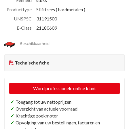
Eenheid
stuks
Producttype
Stiftfrees ( hardmetalen )
UNSPSC
31191500
E-Class
21180609
Beschikbaarheid
Technische fiche
Word professionele online klant
✓
Toegang tot uw nettoprijzen
✓
Overzicht van actuele voorraad
✓
Krachtige zoekmotor
✓
Opvolging van uw bestellingen, facturen en