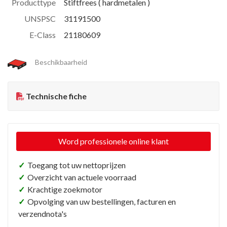
Producttype
Stiftfrees ( hardmetalen )
UNSPSC
31191500
E-Class
21180609
Beschikbaarheid
Technische fiche
Word professionele online klant
✓
Toegang tot uw nettoprijzen
✓
Overzicht van actuele voorraad
✓
Krachtige zoekmotor
✓
Opvolging van uw bestellingen, facturen en
verzendnota's