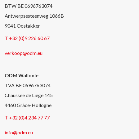
BTW BE 0696763074
Antwerpsesteenweg 1066B
9041 Oostakker
T +32 (0)9 226 60 67
verkoop@odm.eu
ODM Wallonie
TVA BE 0696763074
Chaussée de Liège 145
4460 Grâce-Hollogne
T +32 (0)4 234 77 77
info@odm.eu