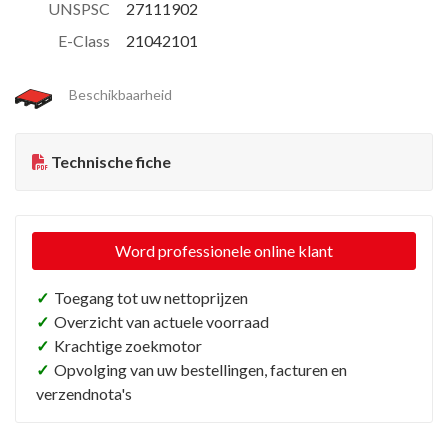
UNSPSC
27111902
E-Class
21042101
Beschikbaarheid
Technische fiche
Word professionele online klant
✓
Toegang tot uw nettoprijzen
✓
Overzicht van actuele voorraad
✓
Krachtige zoekmotor
✓
Opvolging van uw bestellingen, facturen en
verzendnota's