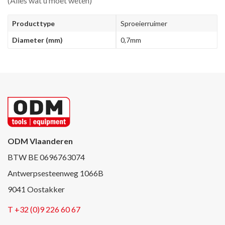
(Alles wat u moet weten)
Producttype
Sproeierruimer
Diameter (mm)
0,7mm
ODM Vlaanderen
BTW BE 0696763074
Antwerpsesteenweg 1066B
9041 Oostakker
T +32 (0)9 226 60 67