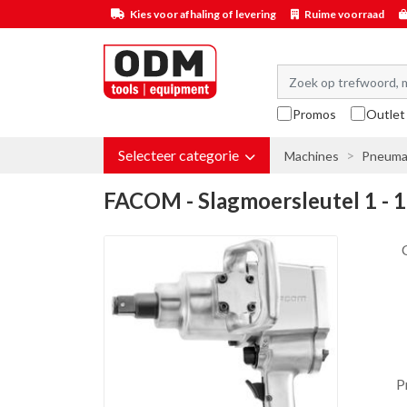
Kies voor afhaling of levering
Ruime voorraad
Promos
Outlet
Selecteer categorie
Machines
Pneuma
FACOM - Slagmoersleutel 1 - 1
P