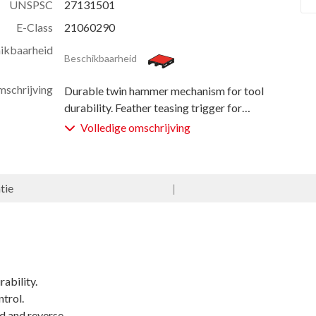
UNSPSC
27131501
E-Class
21060290
ikbaarheid
Beschikbaarheid
schrijving
Durable twin hammer mechanism for tool
durability. Feather teasing trigger for
optimal speed control. Integrated regulator
Volledige omschrijving
with 3 positions forward and reverse.
Angled exhaust to blow air away from
workstation. Socket ring retainer combined
tie
|
with thru-hole for safety.
ability.
ntrol.
d and reverse.