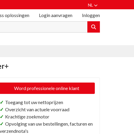
NL
ss oplossingen
Login aanvragen
Inloggen
er+
Word professionele online klant
✓
Toegang tot uw nettoprijzen
✓
Overzicht van actuele voorraad
✓
Krachtige zoekmotor
✓
Opvolging van uw bestellingen, facturen en
verzendnota's