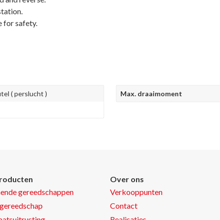
tation.
 for safety.
el ( perslucht )
Max. draaimoment
roducten
Over ons
nende gereedschappen
Verkooppunten
gereedschap
Contact
atsuitrusting
Realisaties