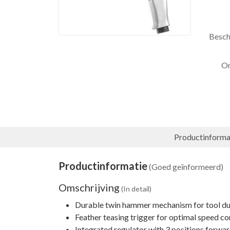
Besch
Om
Productinforma
Productinformatie
(Goed geïnformeerd)
Omschrijving
(In detail)
Durable twin hammer mechanism for tool dur
Feather teasing trigger for optimal speed co
Integrated regulator with 3 positions forwar