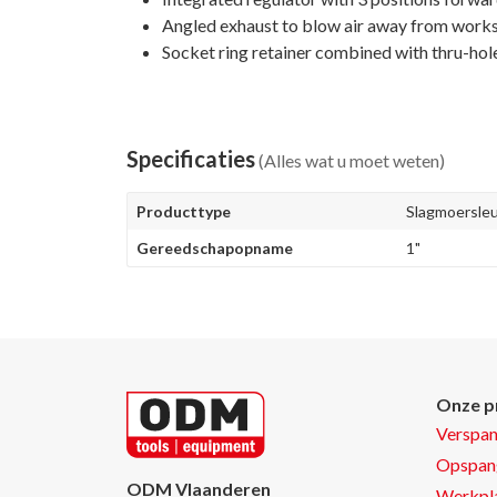
Angled exhaust to blow air away from works
Socket ring retainer combined with thru-hole
Specificaties
(Alles wat u moet weten)
Producttype
Slagmoersleut
Gereedschapopname
1"
Onze p
Verspa
Opspan
ODM Vlaanderen
Werkpla