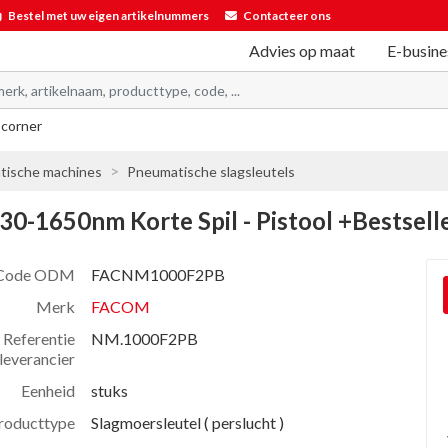
Bestel met uw eigen artikelnummers
Contacteer ons
Advies op maat
E-busine
 corner
tische machines
Pneumatische slagsleutels
30-1650nm Korte Spil - Pistool +Bestsell
Code ODM
FACNM1000F2PB
Merk
FACOM
Referentie
NM.1000F2PB
leverancier
Eenheid
stuks
roducttype
Slagmoersleutel ( perslucht )