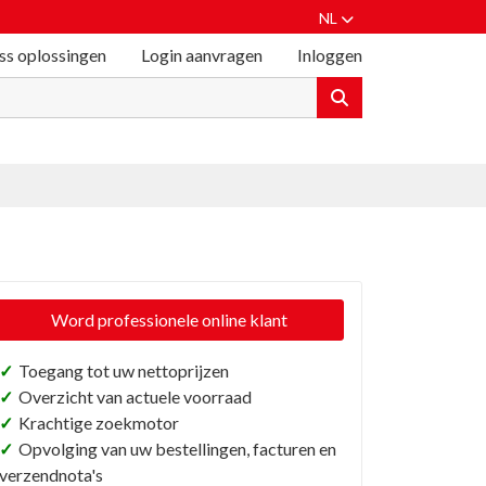
NL
ss oplossingen
Login aanvragen
Inloggen
Word professionele online klant
✓
Toegang tot uw nettoprijzen
✓
Overzicht van actuele voorraad
✓
Krachtige zoekmotor
✓
Opvolging van uw bestellingen, facturen en
verzendnota's