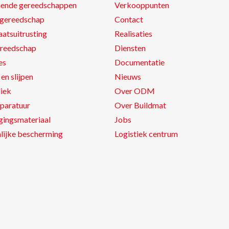
nende gereedschappen
Verkooppunten
gereedschap
Contact
atsuitrusting
Realisaties
reedschap
Diensten
es
Documentatie
en slijpen
Nieuws
iek
Over ODM
paratuur
Over Buildmat
gingsmateriaal
Jobs
lijke bescherming
Logistiek centrum