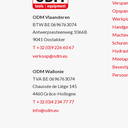
Verspa
Opspan
ODM Vlaanderen
Werkpla
BTW BE 0696763074
Handge
Antwerpsesteenweg 1066B
Machin
9041 Oostakker
Schuren 
T +32 (0)9 226 60 67
Hydraul
verkoop@odm.eu
Meetap
Bevesti
ODM Wallonie
Persoon
TVA BE 0696763074
Chaussée de Liège 145
4460 Grâce-Hollogne
T +32 (0)4 234 77 77
info@odm.eu