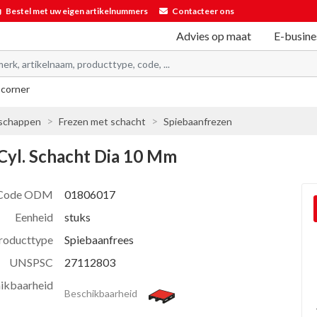
Bestel met uw eigen artikelnummers
Contacteer ons
Advies op maat
E-busine
 corner
schappen
Frezen met schacht
Spiebaanfrezen
Cyl. Schacht Dia 10 Mm
Code ODM
01806017
Eenheid
stuks
roducttype
Spiebaanfrees
UNSPSC
27112803
ikbaarheid
Beschikbaarheid