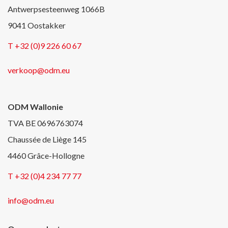
Antwerpsesteenweg 1066B
9041 Oostakker
T +32 (0)9 226 60 67
verkoop@odm.eu
ODM Wallonie
TVA BE 0696763074
Chaussée de Liège 145
4460 Grâce-Hollogne
T +32 (0)4 234 77 77
info@odm.eu