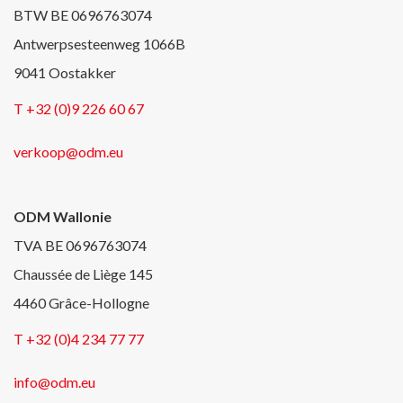
BTW BE 0696763074
Antwerpsesteenweg 1066B
9041 Oostakker
T +32 (0)9 226 60 67
verkoop@odm.eu
ODM Wallonie
TVA BE 0696763074
Chaussée de Liège 145
4460 Grâce-Hollogne
T +32 (0)4 234 77 77
info@odm.eu