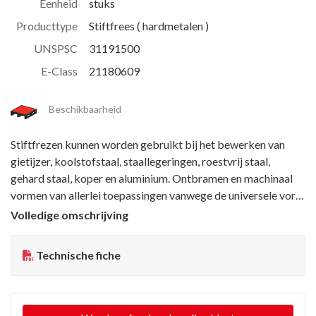
Eenheid
stuks
Producttype
Stiftfrees ( hardmetalen )
UNSPSC
31191500
E-Class
21180609
Beschikbaarheid
Stiftfrezen kunnen worden gebruikt bij het bewerken van
gietijzer, koolstofstaal, staallegeringen, roestvrij staal,
gehard staal, koper en aluminium. Ontbramen en machinaal
vormen van allerlei toepassingen vanwege de universele vorm
DIN: RBF Fijn: voor harde en/of taaie materialen, waarvoor
Volledige omschrijving
een gladde afwerking en weinig verwijdering nodig is
Medium: voor machineverwerking van harde en/of taaie
Technische fiche
materialen onder normale omstandigheden Grof: met name
geschikt voor machinebewerking van roestvrij staal, zachte
materialen of lichte legeringen Extra grof: bot X-kap: voor
harde en zachte materialen, produceert korte en botte