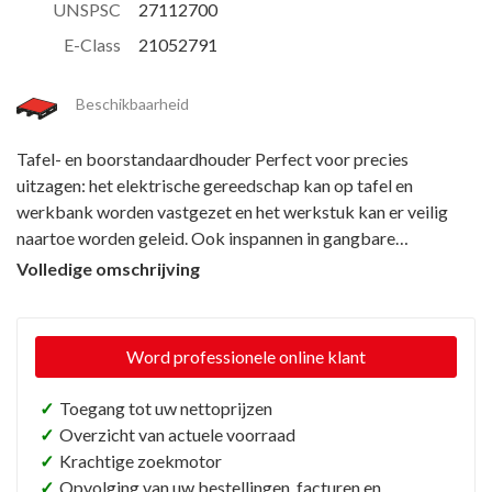
UNSPSC
27112700
E-Class
21052791
Beschikbaarheid
Tafel- en boorstandaardhouder Perfect voor precies
uitzagen: het elektrische gereedschap kan op tafel en
werkbank worden vastgezet en het werkstuk kan er veilig
naartoe worden geleid. Ook inspannen in gangbare
boorstandaards met een spanhalsdiameter van 43 mm is
Volledige omschrijving
mogelijk – hier kan het gereedschap via het mechanisme tot
op de millimeter nauwkeurig naar het werkstuk worden
gebracht. Passend voor FEIN MULTIMASTER en FEIN
Word professionele online klant
SuperCut. Geschikt voor alle FEIN Multitools met
mechanische interface.
✓
Toegang tot uw nettoprijzen
✓
Overzicht van actuele voorraad
✓
Krachtige zoekmotor
✓
Opvolging van uw bestellingen, facturen en