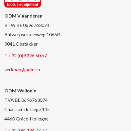
ODM Vlaanderen
BTW BE 0696763074
Antwerpsesteenweg 1066B
9041 Oostakker
T +32 (0)9 226 60 67
verkoop@odm.eu
ODM Wallonie
TVA BE 0696763074
Chaussée de Liège 145
4460 Grâce-Hollogne
T +32 (0)4 234 77 77